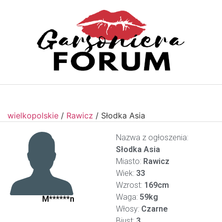
wielkopolskie
/
Rawicz
/
Słodka Asia
Nazwa z ogłoszenia:
Słodka Asia
Miasto:
Rawicz
Wiek:
33
Wzrost:
169cm
Waga:
59kg
M******n
Włosy:
Czarne
Biust:
3