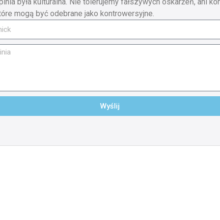
pinia była kulturalna. Nie tolerujemy fałszywych oskarżeń, ani ko
tóre mogą być odebrane jako kontrowersyjne.
Wyślij