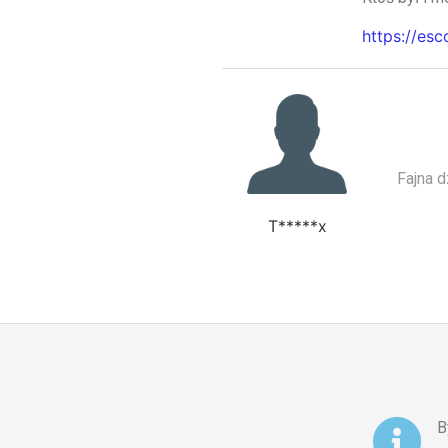
https://es
Fajna d
T*****x
B