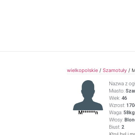
wielkopolskie
/
Szamotuły
/
M
Nazwa z ogł
Miasto:
Sza
Wiek:
46
Wzrost:
170
M******n
Waga:
58kg
Włosy:
Blon
Biust:
2
Ktoś był i m