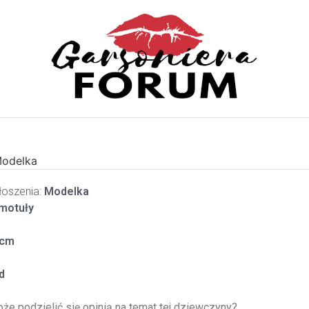
odelka
oszenia:
Modelka
motuły
cm
d
oże podzielić się opinią na temat tej dziewczyny?