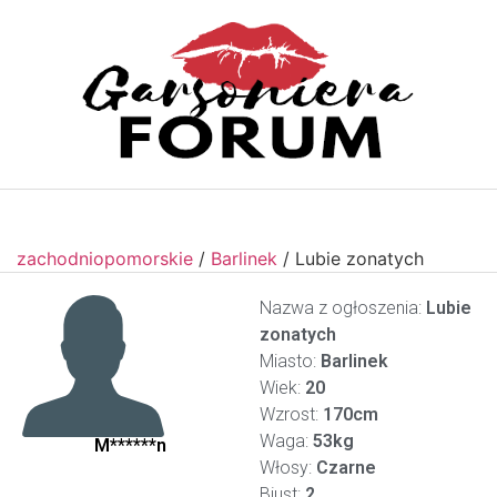
zachodniopomorskie
/
Barlinek
/
Lubie zonatych
Nazwa z ogłoszenia:
Lubie
zonatych
Miasto:
Barlinek
Wiek:
20
Wzrost:
170cm
Waga:
53kg
M******n
Włosy:
Czarne
Biust:
2