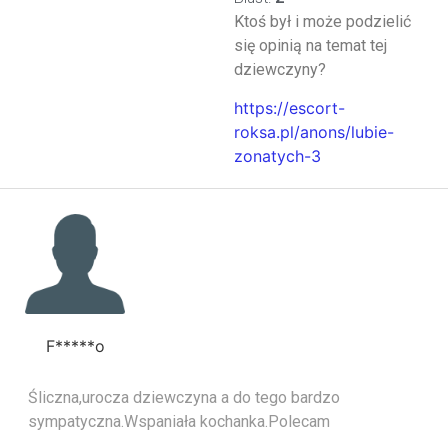
Ktoś był i może podzielić
się opinią na temat tej
dziewczyny?
https://escort-
roksa.pl/anons/lubie-
zonatych-3
F*****o
Śliczna,urocza dziewczyna a do tego bardzo
sympatyczna.Wspaniała kochanka.Polecam