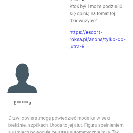
Ktoś był i może podzielić
się opinią na temat tej
dziewczyny?
https://escort-
roksa.pl/anons/tylko-do-
jutra-9
E*****a
Drzwi otwiera ,mogę powiedzieć modelka w sexi
bieliźnie, szpilkach. Uroda to jej atut. Figura spełnieniem,
a uśmiech powoduje że stres automatycznie mija. Tak