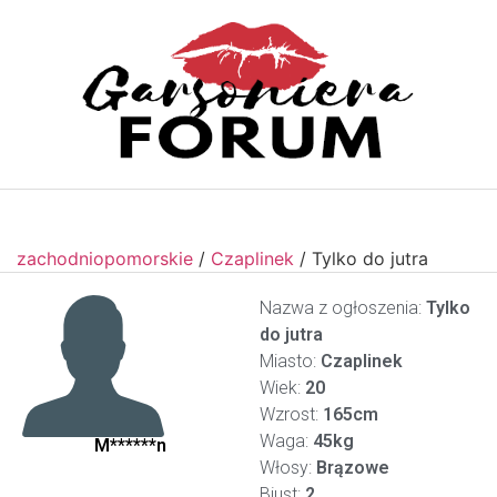
zachodniopomorskie
/
Czaplinek
/
Tylko do jutra
Nazwa z ogłoszenia:
Tylko
do jutra
Miasto:
Czaplinek
Wiek:
20
Wzrost:
165cm
Waga:
45kg
M******n
Włosy:
Brązowe
Biust:
2