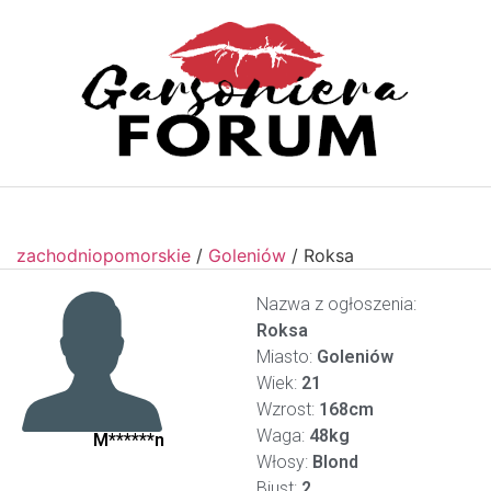
zachodniopomorskie
/
Goleniów
/
Roksa
Nazwa z ogłoszenia:
Roksa
Miasto:
Goleniów
Wiek:
21
Wzrost:
168cm
Waga:
48kg
M******n
Włosy:
Blond
Biust:
2