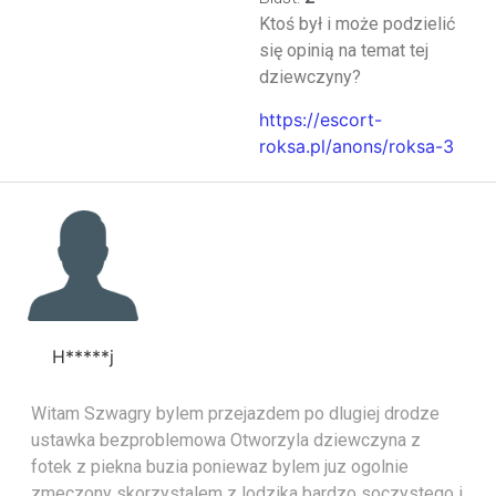
Ktoś był i może podzielić
się opinią na temat tej
dziewczyny?
https://escort-
roksa.pl/anons/roksa-3
H*****j
Witam Szwagry bylem przejazdem po dlugiej drodze
ustawka bezproblemowa Otworzyla dziewczyna z
fotek z piekna buzia poniewaz bylem juz ogolnie
zmeczony skorzystalem z lodzika bardzo soczystego i