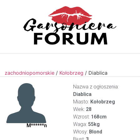
zachodniopomorskie
/
Kołobrzeg
/
Diablica
Nazwa z ogłoszenia:
Diablica
Miasto:
Kołobrzeg
Wiek:
28
Wzrost:
168cm
Waga:
55kg
M******n
Włosy:
Blond
Biust:
3