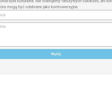
pinia była kulturalna. Nie tolerujemy fałszywych oskarżeń, ani ko
tóre mogą być odebrane jako kontrowersyjne.
Wyślij