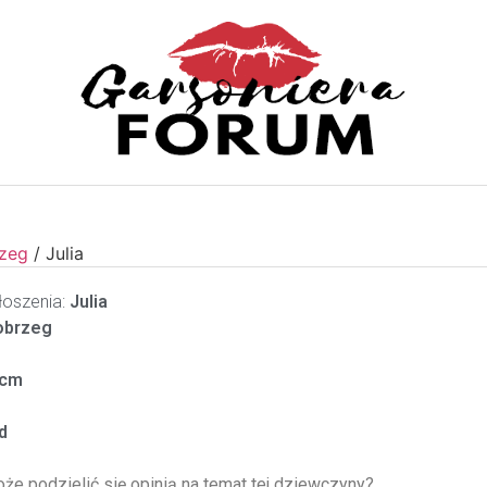
rzeg
/
Julia
oszenia:
Julia
obrzeg
cm
d
oże podzielić się opinią na temat tej dziewczyny?