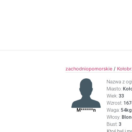
zachodniopomorskie
/
Kołob
Nazwa z ogł
Miasto:
Koł
Wiek:
33
Wzrost:
167
M******n
Waga:
54kg
Włosy:
Blon
Biust:
3
Ktoś był i m