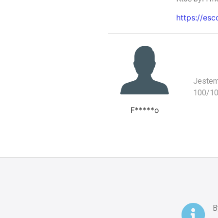
https://esc
Jestem 
100/10.
F*****o
B