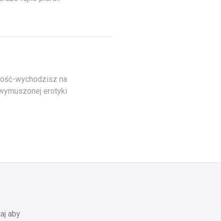
mność-wychodzisz na
ewymuszonej erotyki
aj aby