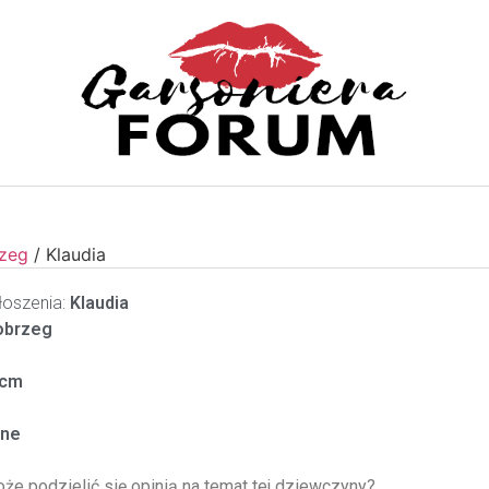
rzeg
/
Klaudia
oszenia:
Klaudia
obrzeg
cm
ne
oże podzielić się opinią na temat tej dziewczyny?