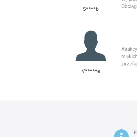
Obciąga
S****b
Atrakc
miękic
,przefa
V*****e
B