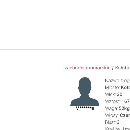
zachodniopomorskie
/
Kołob
Nazwa z ogł
Miasto:
Koł
Wiek:
30
Wzrost:
167
M******n
Waga:
52kg
Włosy:
Czar
Biust:
3
Ktoś był i m