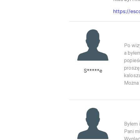
https://esc
Po wizy
a byłem
popieś
proszę 
S*****e
kalosza
Można p
Byłem i
Pani m
Wygląd 