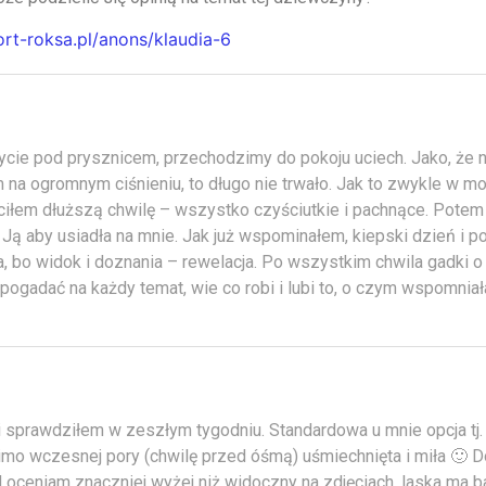
ort-roksa.pl/anons/klaudia-6
cie pod prysznicem, przechodzimy do pokoju uciech. Jako, że n
 na ogromnym ciśnieniu, to długo nie trwało. Jak to zwykle w mo
ciłem dłuższą chwilę – wszystko czyściutkie i pachnące. Potem 
Ją aby usiadła na mnie. Jak już wspominałem, kiepski dzień i po
, bo widok i doznania – rewelacja. Po wszystkim chwila gadki o 
ogadać na każdy temat, wie co robi i lubi to, o czym wspomniał
 sprawdziłem w zeszłym tygodniu. Standardowa u mnie opcja tj. 
imo wczesnej pory (chwilę przed óśmą) uśmiechnięta i miła 🙂 D
oceniam znaczniej wyżej niż widoczny na zdjęciach, laska ma ba