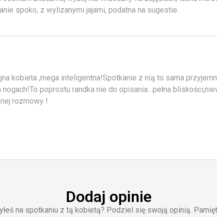
nie spoko, z wylizanymi jajami, podatna na sugestie.
yjna kobieta ,mega inteligentna!Spotkanie z nią to sama przyje
h nogach!To poprostu randka nie do opisania…pełna bliskości,ni
jnej rozmowy !
Dodaj opinie
yłeś na spotkaniu z tą kobietą? Podziel się swoją opinią. Pamięt