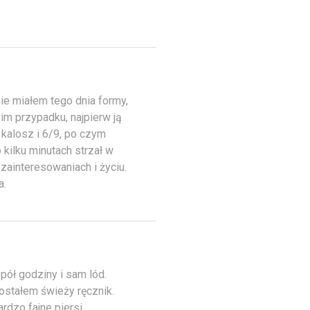
ie miałem tego dnia formy,
im przypadku, najpierw ją
kalosz i 6/9, po czym
 kilku minutach strzał w
zainteresowaniach i życiu.
a.
pół godziny i sam lód.
ostałem świeży ręcznik.
rdzo fajne piersi.