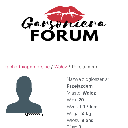
zachodniopomorskie
/
Wałcz
/
Przejazdem
Nazwa z ogłoszenia:
Przejazdem
Miasto:
Wałcz
Wiek:
20
Wzrost:
170cm
Waga:
55kg
M******n
Włosy:
Blond
Biust:
3