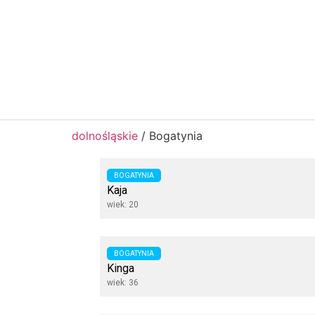
dolnośląskie
/
Bogatynia
BOGATYNIA
Kaja
wiek: 20
BOGATYNIA
Kinga
wiek: 36