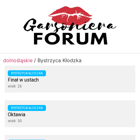
dolnośląskie
/
Bystrzyca Kłodzka
BYSTRZYCA KŁODZKA
Finał w ustach
wiek: 26
BYSTRZYCA KŁODZKA
Oktawia
wiek: 30