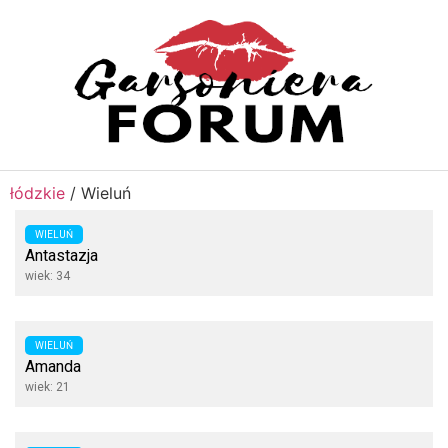
łódzkie
/
Wieluń
WIELUŃ
Antastazja
wiek: 34
WIELUŃ
Amanda
wiek: 21