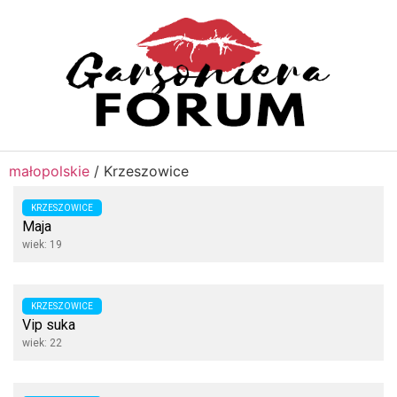
małopolskie
/
Krzeszowice
KRZESZOWICE
Maja
wiek: 19
KRZESZOWICE
Vip suka
wiek: 22