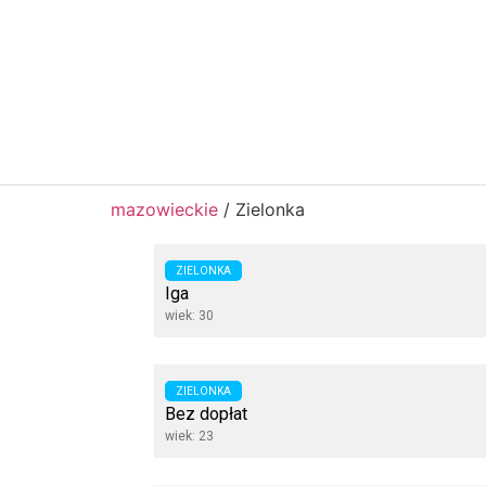
mazowieckie
/
Zielonka
ZIELONKA
Iga
wiek: 30
ZIELONKA
Bez dopłat
wiek: 23