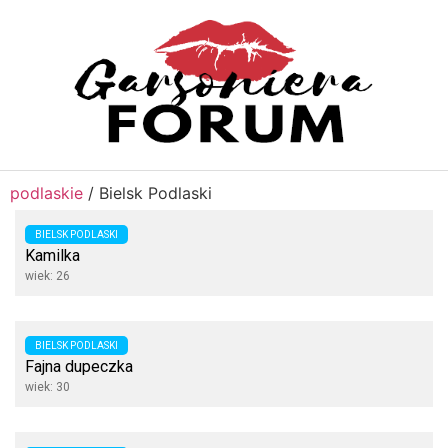
podlaskie
/
Bielsk Podlaski
BIELSK PODLASKI
Kamilka
wiek: 26
BIELSK PODLASKI
Fajna dupeczka
wiek: 30