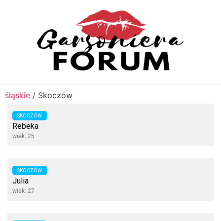
śląskie
/
Skoczów
SKOCZÓW
Rebeka
wiek: 25
SKOCZÓW
Julia
wiek: 27