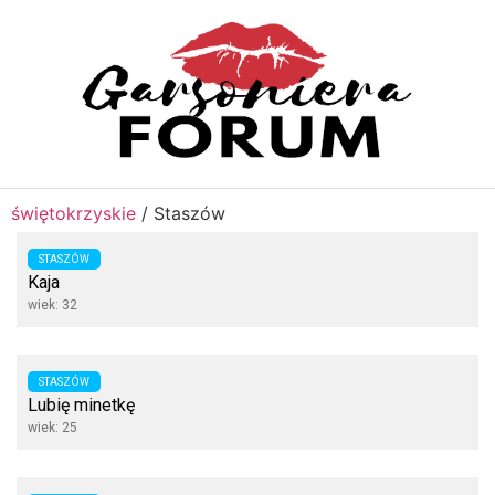
świętokrzyskie
/
Staszów
STASZÓW
Kaja
wiek: 32
STASZÓW
Lubię minetkę
wiek: 25