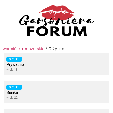
warmińsko-mazurskie
/
Giżycko
GIŻYCKO
Prywatnie
wiek: 18
GIŻYCKO
Bianka
wiek: 22