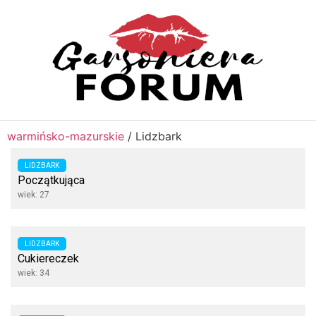
warmińsko-mazurskie
/
Lidzbark
LIDZBARK
Początkująca
wiek: 27
LIDZBARK
Cukiereczek
wiek: 34