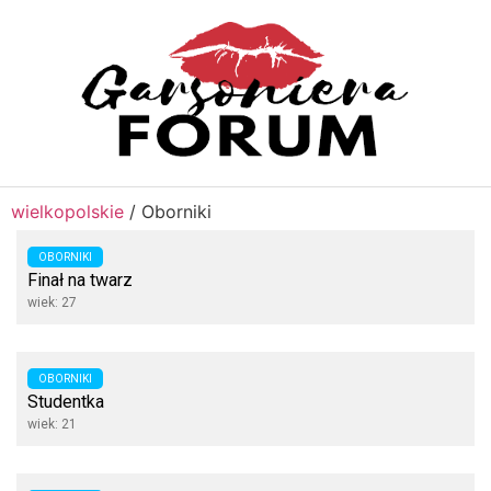
wielkopolskie
/
Oborniki
OBORNIKI
Finał na twarz
wiek: 27
OBORNIKI
Studentka
wiek: 21