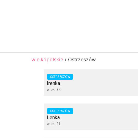
wielkopolskie
/
Ostrzeszów
OSTRZESZÓW
Irenka
wiek: 34
OSTRZESZÓW
Lenka
wiek: 21