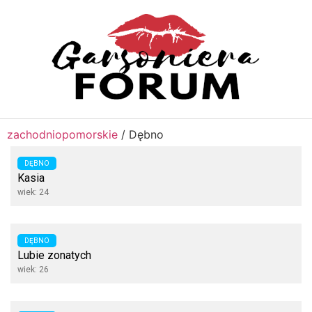
zachodniopomorskie
/
Dębno
DĘBNO
Kasia
wiek: 24
DĘBNO
Lubie zonatych
wiek: 26